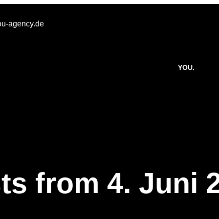
u-agency.de
YOU.
ts from 4. Juni 