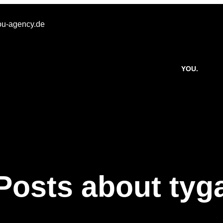
u-agency.de
YOU.
Posts about tyg