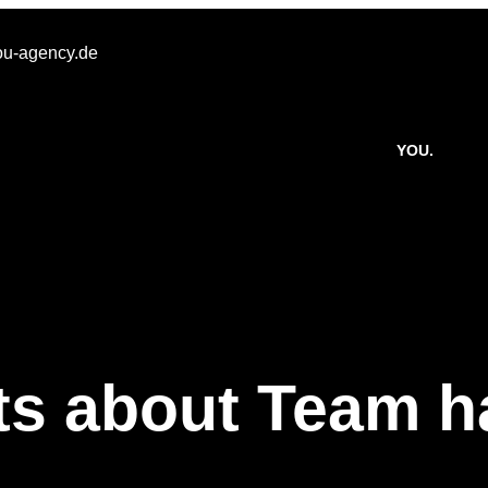
u-agency.de
YOU.
ts about Team ha