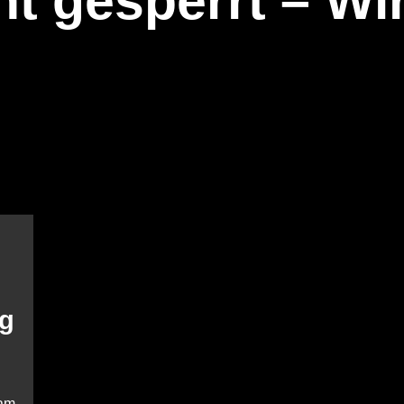
t gesperrt – Wir
ng
am-