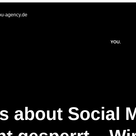
u-agency.de
YOU.
s about Social 