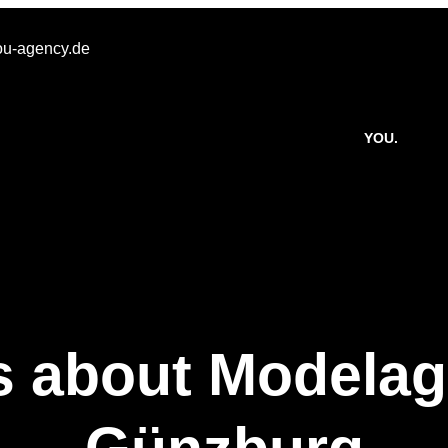
u-agency.de
YOU.
s about Modelag