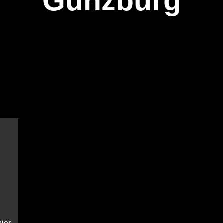
Günzburg
ier