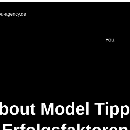
u-agency.de
YOU.
bout Model Tipps