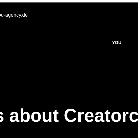
u-agency.de
YOU.
s about Creatorc