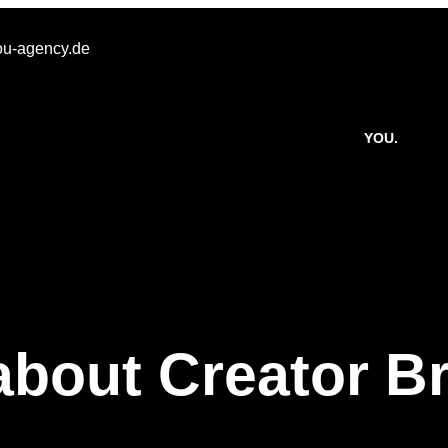
u-agency.de
YOU.
about Creator B