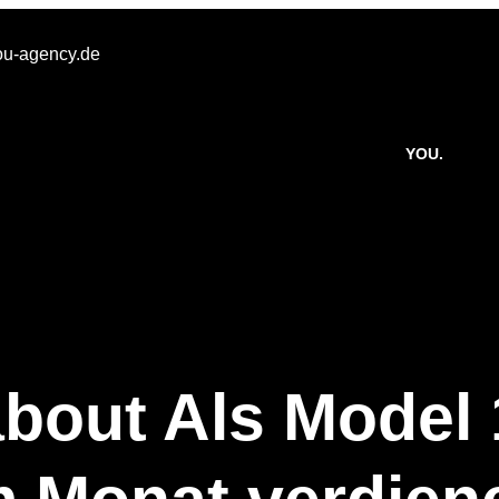
u-agency.de
YOU.
about Als Model 