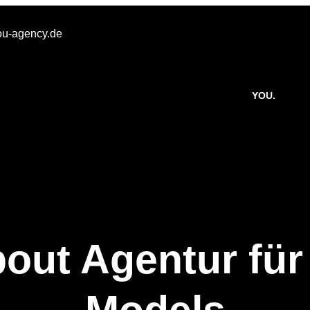
u-agency.de
YOU.
bout Agentur für