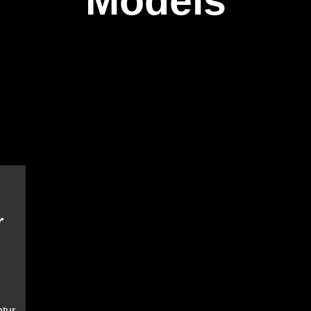
Models
r
tur