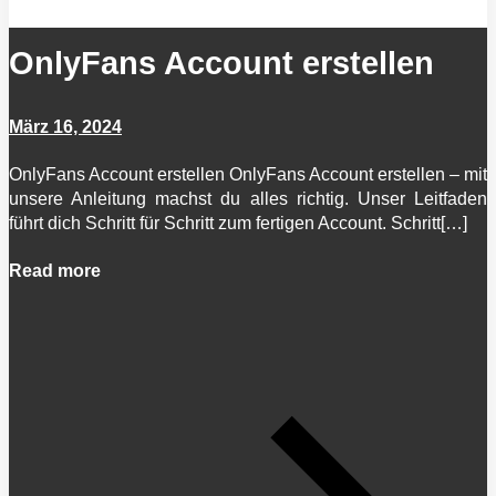
OnlyFans Account erstellen
März 16, 2024
OnlyFans Account erstellen OnlyFans Account erstellen – mit
unsere Anleitung machst du alles richtig. Unser Leitfaden
führt dich Schritt für Schritt zum fertigen Account. Schritt[…]
Read more