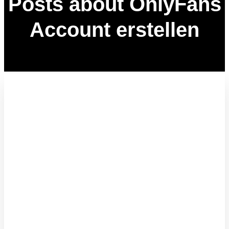
Posts about OnlyFans
Account erstellen