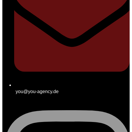
you@you-agency.de