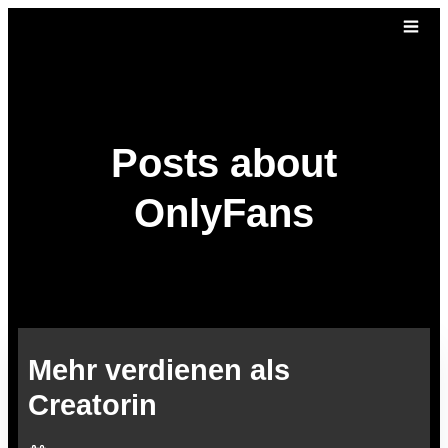
Posts about
OnlyFans
Mehr verdienen als
Creatorin