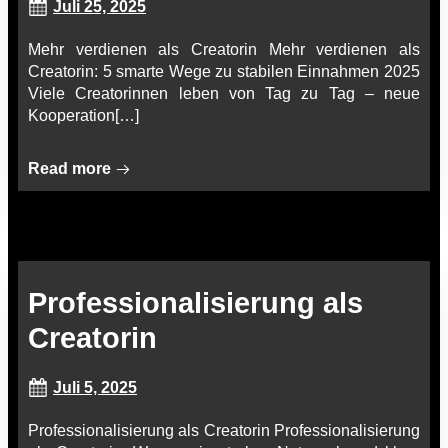
Juli 25, 2025
Mehr verdienen als Creatorin Mehr verdienen als
Creatorin: 5 smarte Wege zu stabilen Einnahmen 2025
Viele Creatorinnen leben von Tag zu Tag – neue
Kooperation[…]
Read more
Professionalisierung als
Creatorin
Juli 5, 2025
Professionalisierung als Creatorin Professionalisierung