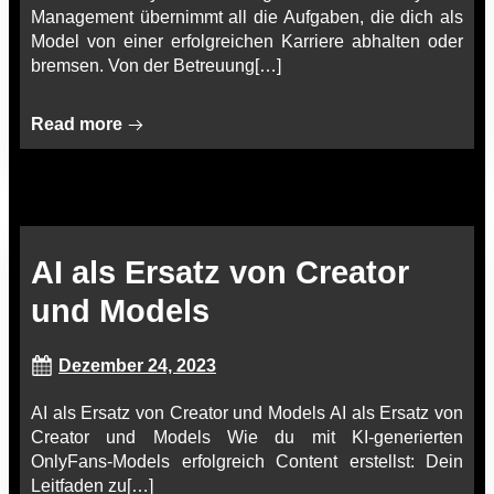
Management übernimmt all die Aufgaben, die dich als
Model von einer erfolgreichen Karriere abhalten oder
bremsen. Von der Betreuung[…]
Read more
AI als Ersatz von Creator
und Models
Dezember 24, 2023
AI als Ersatz von Creator und Models AI als Ersatz von
Creator und Models Wie du mit KI-generierten
OnlyFans-Models erfolgreich Content erstellst: Dein
Leitfaden zu[…]